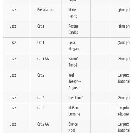
Jazz
Préparatoire
Marie
3ème prix
Henrio
Jazz
Cat.1
Rosane
3ème prix
Gardès
Jazz
Cat.1
Célia
3ème prix
Mingam
Jazz
Cat.1 AA
Salomé
2ème prix
Tandé
Jazz
Cat.2
Yaël
1er prix
Joseph--
National
Augustin
Jazz
Cat.2
Inès Tandé
2ème prix
Jazz
Cat.2
Maëlenn
1er prix
Lemoine
régional
Jazz
Cat.2 AA
Bianca
1er prix
Noël
National