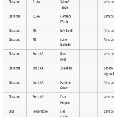
Classique
E1 AA
Salomé
2ème prix
Tandé
Classique
E1 AA
Clémence
2ème prix
Péoc'h
Classique
M1
Inès Tandé
3ème prix
Classique
M1
Lucie
3ème prix
Barthelet
Classique
Sup 1 AA
Bianca
2ème prix
Noël
Classique
Sup 1 AA
Zoé Allard
1er prix
régional
Classique
Sup 1 AA
Mathilde
3ème prix
Garrec
Classique
Sup 1 AA
Enza
2ème prix
Mingam
Jazz
Préparatoire
Éléa
2ème prix
Clapier