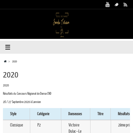
2020
2020
2020
Résultats du Concours Régional de Danse CND
26 / 27 Septembre 2020 à Lannion
Style
Catégorie
Danseuses
Titre
Résultats
Style
Catégorie
Danseuses
Titre
Résultats
Classique
P2
Victoire
2ème prix
Dulac--Le